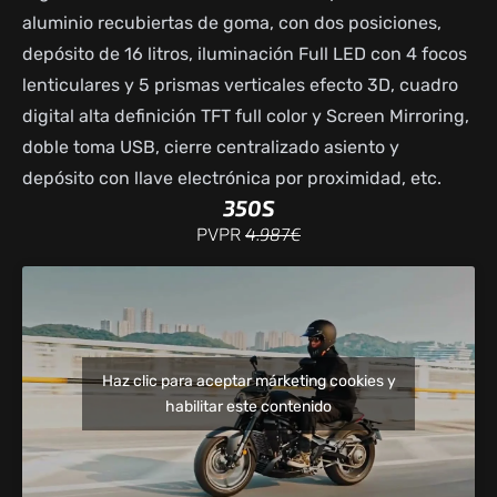
aluminio recubiertas de goma, con dos posiciones,
depósito de 16 litros, iluminación Full LED con 4 focos
lenticulares y 5 prismas verticales efecto 3D, cuadro
digital alta definición TFT full color y Screen Mirroring,
doble toma USB, cierre centralizado asiento y
depósito con llave electrónica por proximidad, etc.
350S
4.987€
PVPR
4.587€
Seguro gratis*
Precio estimado de Venta al Público en Península y Baleares, no vinculante
Haz clic para aceptar márketing cookies y
para el Vendedor Autorizado. IVA al 21% y transporte incluidos. Gastos de
habilitar este contenido
gestoría, tasas e IVTM no incluidos. Consulta todas las condiciones legales
de las promociones y precios de venta al público con nuestros
comerciales.