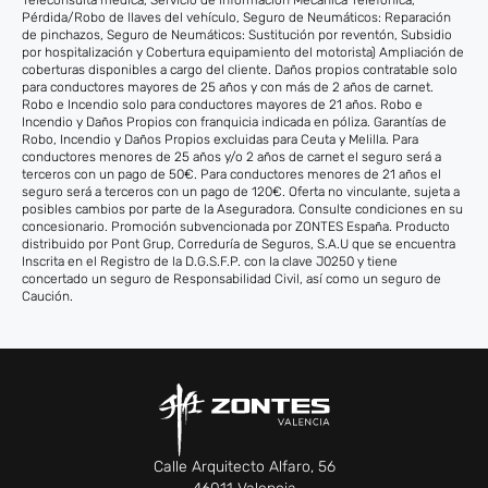
Pérdida/Robo de llaves del vehículo, Seguro de Neumáticos: Reparación
de pinchazos, Seguro de Neumáticos: Sustitución por reventón, Subsidio
por hospitalización y Cobertura equipamiento del motorista) Ampliación de
coberturas disponibles a cargo del cliente. Daños propios contratable solo
para conductores mayores de 25 años y con más de 2 años de carnet.
Robo e Incendio solo para conductores mayores de 21 años. Robo e
Incendio y Daños Propios con franquicia indicada en póliza. Garantías de
Robo, Incendio y Daños Propios excluidas para Ceuta y Melilla. Para
conductores menores de 25 años y/o 2 años de carnet el seguro será a
terceros con un pago de 50€. Para conductores menores de 21 años el
seguro será a terceros con un pago de 120€. Oferta no vinculante, sujeta a
posibles cambios por parte de la Aseguradora. Consulte condiciones en su
concesionario. Promoción subvencionada por ZONTES España. Producto
distribuido por Pont Grup, Correduría de Seguros, S.A.U que se encuentra
Inscrita en el Registro de la D.G.S.F.P. con la clave J0250 y tiene
concertado un seguro de Responsabilidad Civil, así como un seguro de
Caución.
Calle Arquitecto Alfaro, 56