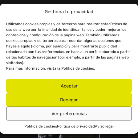
Gestiona tu privacidad
Utilizamos cookies propias y de terceros para realizar estadísticas de
uso de la web con la finalidad de identificar fallos y poder mejorar los
contenidos y configuración de la página web. También utilizamos
cookies propias y de terceros para recordar algunas opciones que
hayas elegido (idioma, por ejemplo) y para mostrarte publicidad
relacionada con tus preferencias, en base a un perfil elaborado a partir
de tus hábitos de navegación (por ejemplo, a partir de las páginas web
visitadas).
Para más información, visita la
Política de cookies
.
INSTRUMENTACIÓN TFT
Aceptar
Cuadro digital de alta definición TFT full color con
screen mirroring. Dos modos de entrega de potencia:
Denegar
Eco y Sport. Neumáticos con control electrónico de
presión y temperatura.
Ver preferencias
Política de cookies
Política de privacidad
Aviso legal