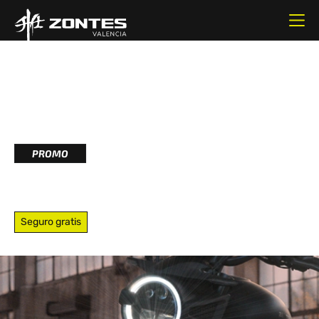
348CC
CILINDRADA
39.44CV
POTENCIA
PROMO
350S
Seguro gratis
La Zontes 350S es una motocicleta que combina a la
perfección elementos clásicos y modernos, con un