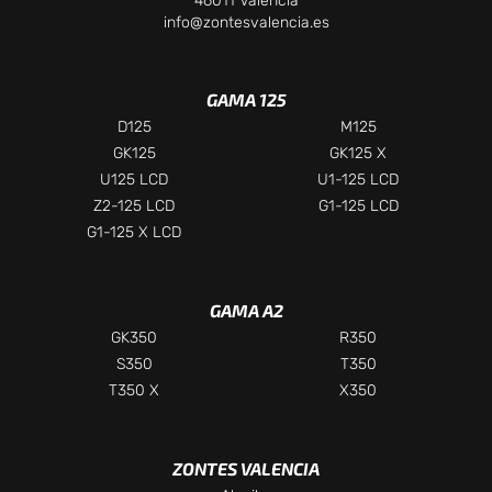
46011 Valencia
info@zontesvalencia.es
GAMA 125
D125
M125
GK125
GK125 X
U125 LCD
U1-125 LCD
Z2-125 LCD
G1-125 LCD
G1-125 X LCD
GAMA A2
GK350
R350
S350
T350
T350 X
X350
ZONTES VALENCIA
Chatea con nosotros