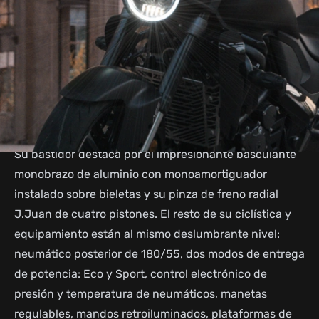
estilo muscular y líneas suaves.
Equipada con un motor monocilíndrico de 4 válvulas y
doble árbol de levas en cabeza, entrega 39,44
caballos de fuerza y 32,8 Nm de par. Incluye
embrague antirrebote e inyección de combustible
Bosch, ofreciendo una experiencia de conducción
potente, elegante y tecnológicamente avanzada.
Su bastidor destaca por el impresionante basculante
monobrazo de aluminio con monoamortiguador
instalado sobre bieletas y su pinza de freno radial
J.Juan de cuatro pistones. El resto de su ciclística y
equipamiento están al mismo deslumbrante nivel:
neumático posterior de 180/55, dos modos de entrega
de potencia: Eco y Sport, control electrónico de
presión y temperatura de neumáticos, manetas
regulables, mandos retroiluminados, plataformas de