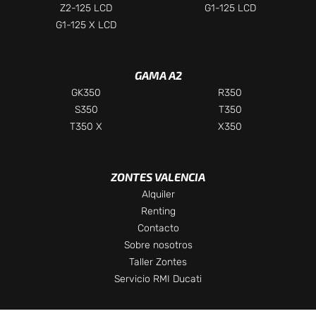
Z2-125 LCD
G1-125 LCD
G1-125 X LCD
Chatea con nosotros
GAMA A2
Selecciona el departamento
GK350
R350
S350
T350
Te responderemos lo antes posible
T350 X
X350
Ventas
Asesor comercial
ZONTES VALENCIA
Alquiler
Renting
Taller
Contacto
Servicio técnico
Sobre nosotros
Taller Zontes
Recambios
Servicio RMI Ducati
Repuestos y accesorios