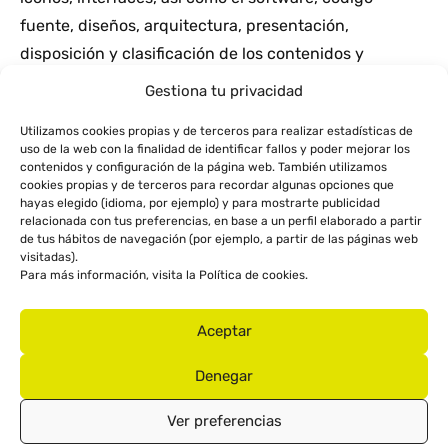
fuente, diseños, arquitectura, presentación,
disposición y clasificación de los contenidos y
cualquier otro elemento presente en el Sitio Web que
Gestiona tu privacidad
pueda ser objeto de derechos de propiedad
Utilizamos cookies propias y de terceros para realizar estadísticas de
intelectual son propiedad exclusiva de MOTOCORSE o
uso de la web con la finalidad de identificar fallos y poder mejorar los
de terceros que han licenciado, autorizado o
contenidos y configuración de la página web. También utilizamos
cookies propias y de terceros para recordar algunas opciones que
consentido su utilización en este Sitio Web.
hayas elegido (idioma, por ejemplo) y para mostrarte publicidad
En este sentido, cuando el Usuario accede, navega y
relacionada con tus preferencias, en base a un perfil elaborado a partir
de tus hábitos de navegación (por ejemplo, a partir de las páginas web
utiliza el presente Sitio Web, no se le confiere ningún
visitadas).
Para más información, visita la
Política de cookies
.
derecho de explotación que exista o pueda existir
sobre la totalidad o parte del mismo, reservándose
Aceptar
MOTOCORSE todos estos derechos. El Usuario
únicamente puede visualizar los elementos del Sitio
Denegar
Web y utilizarlos en la medida de lo estrictamente
necesario para el correcto uso del Sitio Web. En
Ver preferencias
especial, esta prohibido utilizar o revender con fines