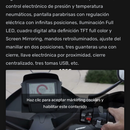
control electrónico de presión y temperatura
neumáticos, pantalla parabrisas con regulación
eléctrica con infinitas posiciones, Iluminación Full
LED, cuadro digital alta definición TFT full color y
Screen Mirroring, mandos retroiluminados, ajuste del
manillar en dos posiciones, tres guanteras una con
cierre, llave electrónica por proximidad, cierre
centralizado, tres tomas USB, etc.
125E
3.887€
Haz clic para aceptar márketing cookies y
Seguro gratis*
habilitar este contenido
Precio estimado de Venta al Público en Península y Baleares (sujeto a
posibles modificaciones), no vinculante para el Vendedor Autorizado. IVA al
21% y transporte incluidos. Gastos de gestoría, tasas e IVTM no incluidos.