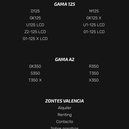
GAMA 125
D125
M125
GK125
GK125 X
U125 LCD
U1-125 LCD
Z2-125 LCD
G1-125 LCD
G1-125 X LCD
GAMA A2
GK350
R350
S350
T350
T350 X
X350
ZONTES VALENCIA
Chatea con nosotros
Alquiler
Selecciona el departamento
Renting
Contacto
Te responderemos lo antes posible
Sobre nosotros