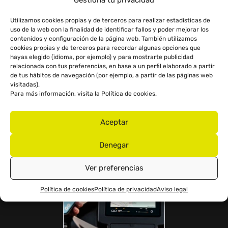
Utilizamos cookies propias y de terceros para realizar estadísticas de
uso de la web con la finalidad de identificar fallos y poder mejorar los
contenidos y configuración de la página web. También utilizamos
cookies propias y de terceros para recordar algunas opciones que
hayas elegido (idioma, por ejemplo) y para mostrarte publicidad
relacionada con tus preferencias, en base a un perfil elaborado a partir
de tus hábitos de navegación (por ejemplo, a partir de las páginas web
visitadas).
ILUMINACIÓN FULL LED
Para más información, visita la
Política de cookies
.
DRL. Seis potentes focos polielipsoidales LED. Doble
piloto trasero de LED continuo. Intermitentes
Aceptar
dinámicos.
Denegar
Ver preferencias
Política de cookies
Política de privacidad
Aviso legal