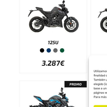
125U
3.287€
Utilizamo
finalidad 
También u
PROMO
elegido (
base a un 
páginas w
Para más 