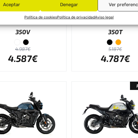
Aceptar
Denegar
Ver preferenc
Política de cookies
Política de privacidad
Aviso legal
350V
350T
4.987€
5.187€
4.587€
4.787€