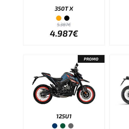
350T X
5.387€
4.987€
PROMO
125U1