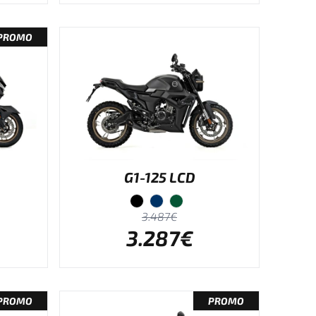
PROMO
G1-125 LCD
3.487€
3.287€
PROMO
PROMO