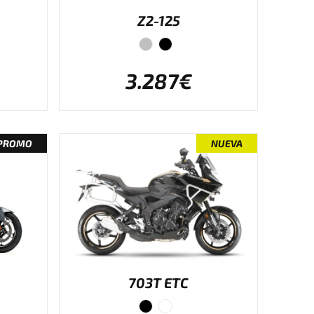
Z2-125
3.287€
PROMO
NUEVA
703T ETC