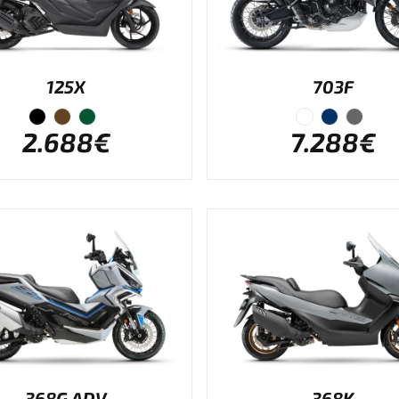
125X
703F
2.688€
7.288€
368G ADV
368K