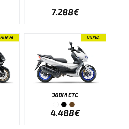
7.288€
NUEVA
NUEVA
368M ETC
4.488€