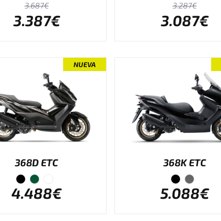
3.687€
3.287€
3.387€
3.087€
NUEVA
368D ETC
368K ETC
4.488€
5.088€