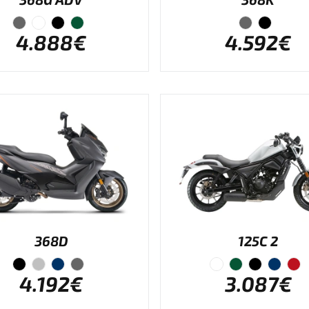
4.888€
4.592€
368D
125C 2
4.192€
3.087€