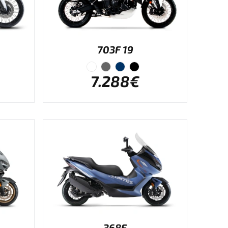
703F 19
7.288€
368E