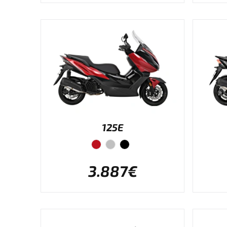
125E
3.887€