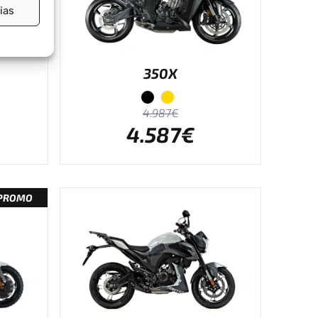
ias
350X
4.987€
4.587€
PROMO