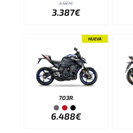
3.587€
3.387€
NUEVA
703R
6.488€