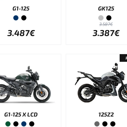
G1-125
GK125
3.587€
3.487€
3.387€
G1-125 X LCD
125Z2