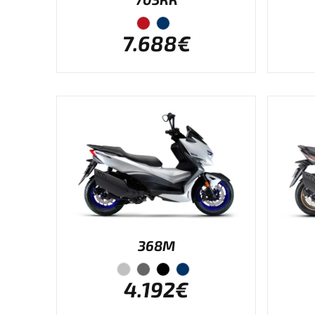
7.688€
368M
4.192€