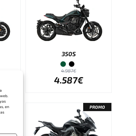
350S
4.987€
4.587€
la
 web.
ayas
PROMO
PROMO
as, en
las