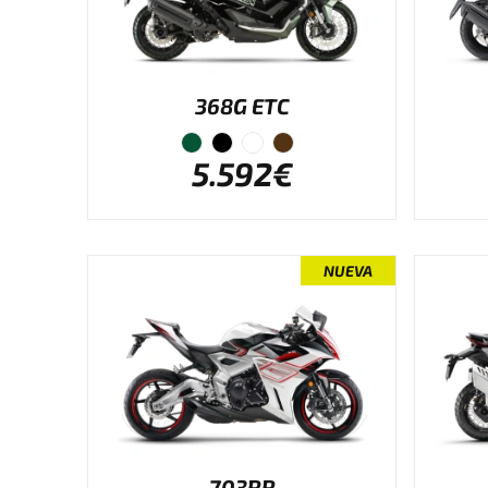
368G ETC
5.592€
NUEVA
703RR