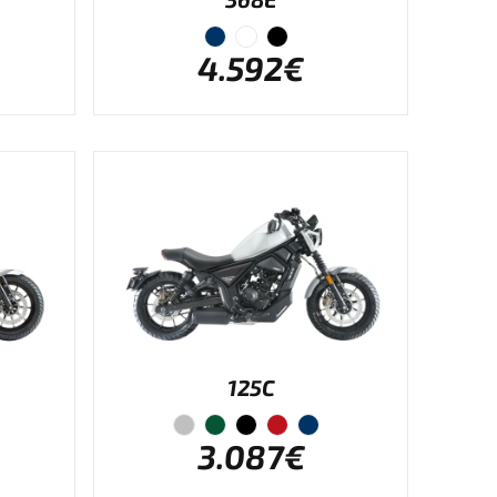
4.592€
125C
3.087€