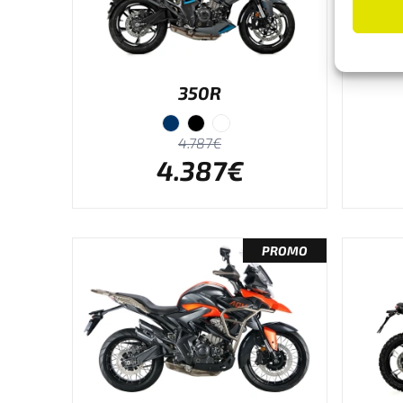
350R
4.787€
4.387€
PROMO