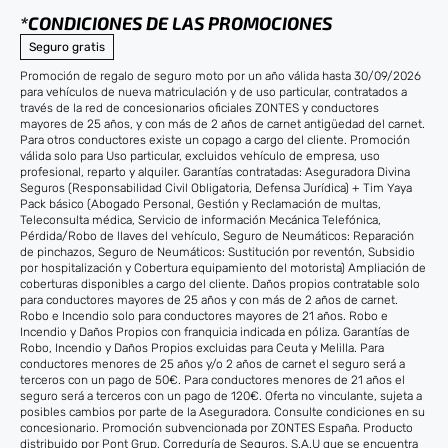
*CONDICIONES DE LAS PROMOCIONES
Seguro gratis
Promoción de regalo de seguro moto por un año válida hasta 30/09/2026
para vehículos de nueva matriculación y de uso particular, contratados a
través de la red de concesionarios oficiales ZONTES y conductores
mayores de 25 años, y con más de 2 años de carnet antigüedad del carnet.
Para otros conductores existe un copago a cargo del cliente. Promoción
válida solo para Uso particular, excluidos vehículo de empresa, uso
profesional, reparto y alquiler. Garantías contratadas: Aseguradora Divina
Seguros (Responsabilidad Civil Obligatoria, Defensa Jurídica) + Tim Yaya
Pack básico (Abogado Personal, Gestión y Reclamación de multas,
Teleconsulta médica, Servicio de información Mecánica Telefónica,
Pérdida/Robo de llaves del vehículo, Seguro de Neumáticos: Reparación
de pinchazos, Seguro de Neumáticos: Sustitución por reventón, Subsidio
por hospitalización y Cobertura equipamiento del motorista) Ampliación de
coberturas disponibles a cargo del cliente. Daños propios contratable solo
para conductores mayores de 25 años y con más de 2 años de carnet.
Robo e Incendio solo para conductores mayores de 21 años. Robo e
Incendio y Daños Propios con franquicia indicada en póliza. Garantías de
Robo, Incendio y Daños Propios excluidas para Ceuta y Melilla. Para
conductores menores de 25 años y/o 2 años de carnet el seguro será a
terceros con un pago de 50€. Para conductores menores de 21 años el
seguro será a terceros con un pago de 120€. Oferta no vinculante, sujeta a
posibles cambios por parte de la Aseguradora. Consulte condiciones en su
concesionario. Promoción subvencionada por ZONTES España. Producto
distribuido por Pont Grup, Correduría de Seguros, S.A.U que se encuentra