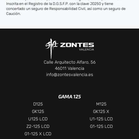
Inscrita en el Registro de la D.G.S.F.P. con la clave J0250 y tiene
concertado un seguro de Responsabilidad Civil, así como un seguro de
Caución.
Calle Arquitecto Alfaro, 56
46011 Valencia
info@zontesvalencia.es
GAMA 125
D125
M125
GK125
GK125 X
U125 LCD
U1-125 LCD
Z2-125 LCD
G1-125 LCD
G1-125 X LCD