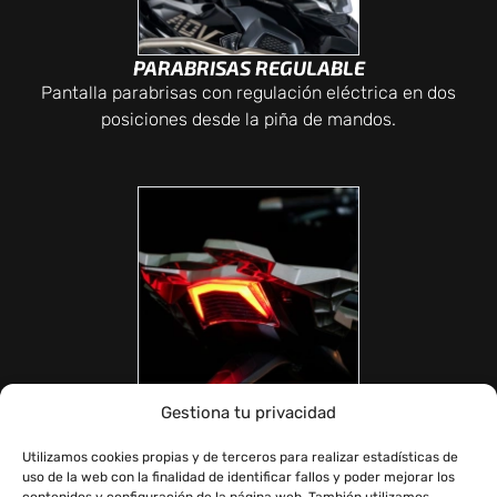
PARABRISAS REGULABLE
Pantalla parabrisas con regulación eléctrica en dos
posiciones desde la piña de mandos.
Gestiona tu privacidad
ILUMINACIÓN FULL LED
Completo sistema de iluminación LED para el faro
Utilizamos cookies propias y de terceros para realizar estadísticas de
delantero, intermitentes y piloto trasero.
uso de la web con la finalidad de identificar fallos y poder mejorar los