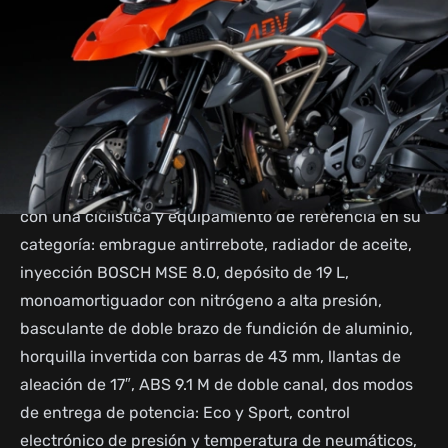
en un paquete compacto.
Equipada con un motor monocilíndrico, 4 válvulas de
348 cc que entrega 39.44 CV, 32.8 Nm y llantas de
aleación de 17”, esta moto ofrece un rendimiento
dinámico en carretera sobresaliente sin renunciar a
tus excursiones offroad.
Su diseño robusto y aerodinámico completa una moto
con una ciclística y equipamiento de referencia en su
categoría: embrague antirrebote, radiador de aceite,
inyección BOSCH MSE 8.0, depósito de 19 L,
monoamortiguador con nitrógeno a alta presión,
basculante de doble brazo de fundición de aluminio,
horquilla invertida con barras de 43 mm, llantas de
aleación de 17″, ABS 9.1 M de doble canal, dos modos
de entrega de potencia: Eco y Sport, control
electrónico de presión y temperatura de neumáticos,