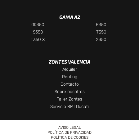
GAMA A2
GK350
R350
S350
T350
T350 X
X350
ZONTES VALENCIA
Chatea con nosotros
Alquiler
Selecciona el departamento
Renting
Contacto
Te responderemos lo antes posible
Sobre nosotros
Taller Zontes
Ventas
Servicio RMI Ducati
Asesor comercial
AVISO LEGAL
Taller
POLÍTICA DE PRIVACIDAD
Servicio técnico
POLÍTICA DE COOKIES