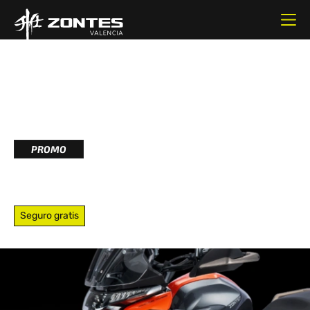
348CC
CILINDRADA
39.44CV
POTENCIA
PROMO
350T
Seguro gratis
La Zontes 350T es una trail diseñada para los
aventureros modernos, combinando potencia y estilo