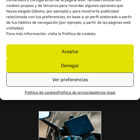
contenidos y configuración de la página web. También utilizamos
cookies propias y de terceros para recordar algunas opciones que
hayas elegido (idioma, por ejemplo) y para mostrarte publicidad
relacionada con tus preferencias, en base a un perfil elaborado a partir
de tus hábitos de navegación (por ejemplo, a partir de las páginas web
visitadas).
Para más información, visita la
Política de cookies
.
Aceptar
Denegar
PROTECCIONES DEL MOTOR
Ver preferencias
Disco de freno delantero con pinza radial J.Juan de 4
pistones. Protecciones del motor.
Política de cookies
Política de privacidad
Aviso legal