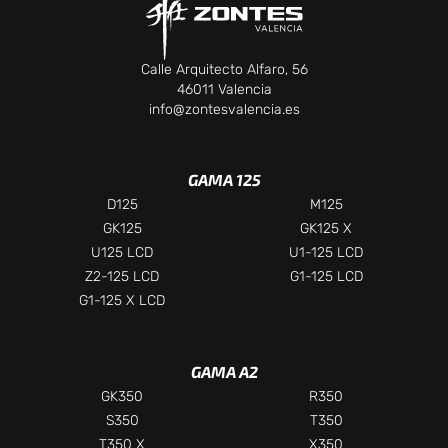
Calle Arquitecto Alfaro, 56
46011 Valencia
info@zontesvalencia.es
GAMA 125
D125
M125
GK125
GK125 X
U125 LCD
U1-125 LCD
Z2-125 LCD
G1-125 LCD
G1-125 X LCD
GAMA A2
Chatea con nosotros
GK350
R350
Selecciona el departamento
S350
T350
T350 X
X350