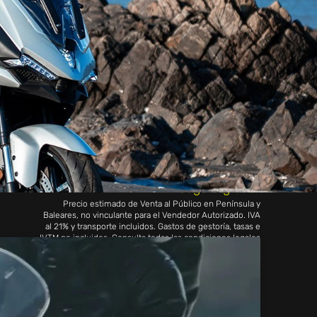
QUIERO PROBARLA
PEDIR PRESUPUESTO
350X
4.987€
PVPR
4.587€
Seguro gratis*
Precio estimado de Venta al Público en Península y
Baleares, no vinculante para el Vendedor Autorizado. IVA
al 21% y transporte incluidos. Gastos de gestoría, tasas e
IVTM no incluidos. Consulta todas las condiciones legales
de las promociones y precios de venta al público con
nuestros comerciales.