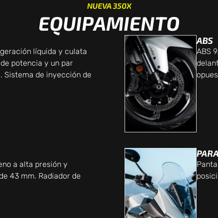
NUEVA 350X
EQUIPAMIENTO
ABS
geración líquida y culata
ABS 9
de potencia y un par
delant
. Sistema de inyección de
opues
PARA
no a alta presión y
Pantal
s de 43 mm. Radiador de
posic