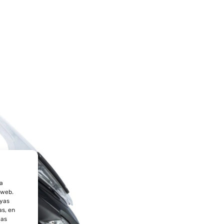
la
 web.
ayas
as, en
las