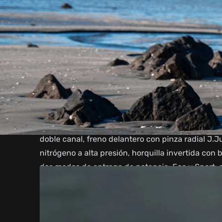
Con su diseño sport-touring y su completa dotac
necesitas para disfrutar de una conducción cómo
Su motor de 348cc refrigerado por agua y aceite,
la potencia necesaria para afrontar cualquier des
El carenado integral te protege del viento y te p
mientras que la ergonomía de su puesto de cond
durante horas.
Su ciclística y extenso equipamiento completan u
doble canal, freno delantero con pinza radial J
nitrógeno a alta presión, horquilla invertida con
dos modos de entrega de potencia: Eco y Sport, c
neumáticos, depósito de combustible para 19 litr
regulables, mandos retroiluminados, pantalla par
digital de alta definición TFT Full Color y Screen