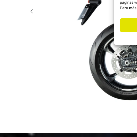
páginas w
Para más 