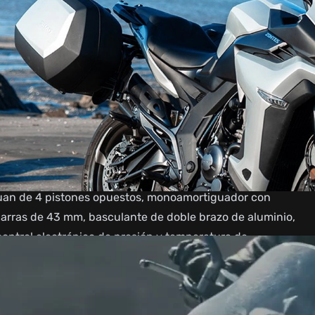
ión de equipamiento, la 350X te ofrece todo lo que
da y segura en cualquier tipo de carretera.
 que ofrece 39,44 CV y 32,8 Nm de par, te proporciona
afío.
ermite viajar a altas velocidades con total comodidad,
ucción te permite mantener una postura relajada
n conjunto sport-touring de gran altura: ABS 9.1 M de
.Juan de 4 pistones opuestos, monoamortiguador con
 barras de 43 mm, basculante de doble brazo de aluminio,
ontrol electrónico de presión y temperatura de
os, iluminación Full LED delantera y trasera, manetas
abrisas regulable en altura en dos posiciones, cuadro
 Mirroring, toma USB, cierre centralizado asiento y