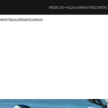
MODELOS
ALQUILER
RENTING
CONTAC
MIENTO
GALERÍA
DESCARGAS