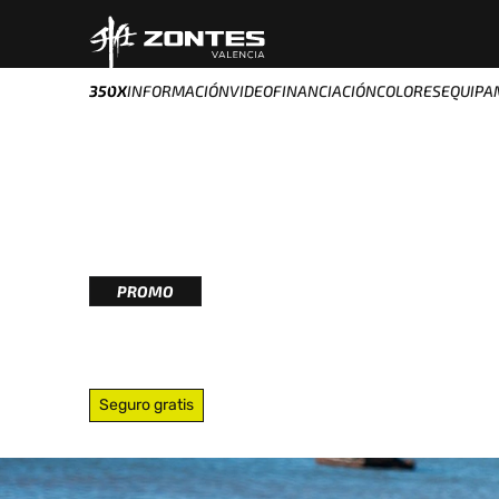
350X
INFORMACIÓN
VIDEO
FINANCIACIÓN
COLORES
EQUIPA
348CC
CILINDRADA
39.44CV
POTENCIA
PROMO
350X
Seguro gratis