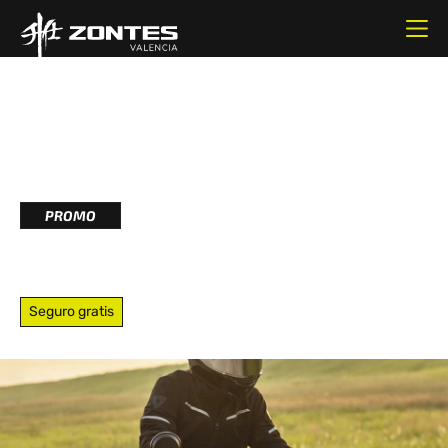
348CC
CILINDRADA
39.44CV
POTENCIA
PROMO
GK350
Seguro gratis
Equipada con un motor robusto de 350cc y un diseño
scrambler resistente, esta moto está lista para