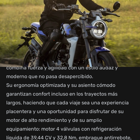
enfrentar cualquier desafío, ya sea en carreteras
asfaltadas o en senderos accidentados.
Su suspensión avanzada y neumáticos de alto
rendimiento sobre llantas tubeless de radios cruzados
ofrecen un control excepcional y una tracción
superior en diversas condiciones.
Diseñada para aventuras extensas, la GK-350
combina fuerza y agilidad con un estilo audaz y
moderno que no pasa desapercibido.
Su ergonomía optimizada y su asiento cómodo
garantizan confort incluso en los trayectos más
largos, haciendo que cada viaje sea una experiencia
placentera y una oportunidad para disfrutar de su
motor de alto rendimiento y de su amplio
equipamiento: motor 4 válvulas con refrigeración
líquida de 39,44 CV y 32,8 Nm, embrague antirrebote,