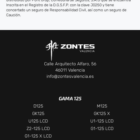
Inscrita en el Registro de la D.G.S.F.P. con la clave J0250 y tiene
concertado un seguro de Responsabilidad Civil, así como un seguro de
Caución.
Calle Arquitecto Alfaro, 56
46011 Valencia
info@zontesvalencia.es
GAMA 125
D125
M125
GK125
GK125 X
U125 LCD
U1-125 LCD
Z2-125 LCD
G1-125 LCD
G1-125 X LCD