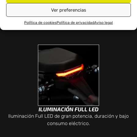
Ver preferencias
LLANTAS TUBELESS DE RADIOS
Llanta tubeless de radios perimetrales que refuerzan su
Política de cookies
Política de privacidad
Aviso legal
carácter scrambler.
ILUMINACIÓN FULL LED
Iluminación Full LED de gran potencia, duración y bajo
consumo eléctrico.