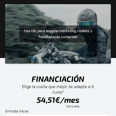
4.587€
Seguro gratis*
Precio estimado de Venta al Público en Península y Baleares, no vinculante
Haz clic para aceptar márketing cookies y
para el Vendedor Autorizado. IVA al 21% y transporte incluidos. Gastos de
habilitar este contenido
gestoría, tasas e IVTM no incluidos. Consulta todas las condiciones legales
de las promociones y precios de venta al público con nuestros
comerciales.
FINANCIACIÓN
Elige la cuota que mejor se adapte a ti
Cuota*
54,51€/mes
TIN 9.49%
Entrada inicial