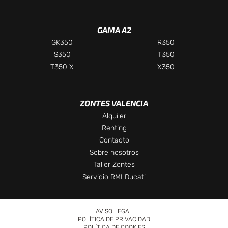
GAMA A2
GK350
R350
S350
T350
T350 X
X350
ZONTES VALENCIA
Chatea con nosotros
Alquiler
Selecciona el departamento
Renting
Contacto
Te responderemos lo antes posible
Sobre nosotros
Taller Zontes
Ventas
Servicio RMI Ducati
Asesor comercial
AVISO LEGAL
Taller
POLÍTICA DE PRIVACIDAD
Servicio técnico
POLÍTICA DE COOKIES