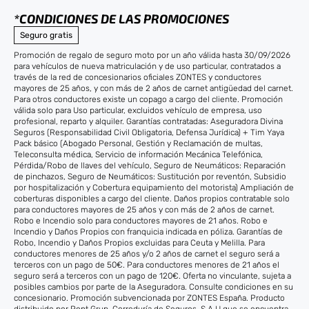
*CONDICIONES DE LAS PROMOCIONES
Seguro gratis
Promoción de regalo de seguro moto por un año válida hasta 30/09/2026
para vehículos de nueva matriculación y de uso particular, contratados a
través de la red de concesionarios oficiales ZONTES y conductores
mayores de 25 años, y con más de 2 años de carnet antigüedad del carnet.
Para otros conductores existe un copago a cargo del cliente. Promoción
válida solo para Uso particular, excluidos vehículo de empresa, uso
profesional, reparto y alquiler. Garantías contratadas: Aseguradora Divina
Seguros (Responsabilidad Civil Obligatoria, Defensa Jurídica) + Tim Yaya
Pack básico (Abogado Personal, Gestión y Reclamación de multas,
Teleconsulta médica, Servicio de información Mecánica Telefónica,
Pérdida/Robo de llaves del vehículo, Seguro de Neumáticos: Reparación
de pinchazos, Seguro de Neumáticos: Sustitución por reventón, Subsidio
por hospitalización y Cobertura equipamiento del motorista) Ampliación de
coberturas disponibles a cargo del cliente. Daños propios contratable solo
para conductores mayores de 25 años y con más de 2 años de carnet.
Robo e Incendio solo para conductores mayores de 21 años. Robo e
Incendio y Daños Propios con franquicia indicada en póliza. Garantías de
Robo, Incendio y Daños Propios excluidas para Ceuta y Melilla. Para
conductores menores de 25 años y/o 2 años de carnet el seguro será a
terceros con un pago de 50€. Para conductores menores de 21 años el
seguro será a terceros con un pago de 120€. Oferta no vinculante, sujeta a
posibles cambios por parte de la Aseguradora. Consulte condiciones en su
concesionario. Promoción subvencionada por ZONTES España. Producto
distribuido por Pont Grup, Correduría de Seguros, S.A.U que se encuentra