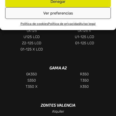
Denegar
Ver preferencias
GAMA 125
Política de cookies
Política de privacidad
Aviso legal
D125
M125
GK125
GK125 X
U125 LCD
U1-125 LCD
Z2-125 LCD
G1-125 LCD
G1-125 X LCD
Chatea con nosotros
GAMA A2
Selecciona el departamento
GK350
R350
S350
T350
Te responderemos lo antes posible
T350 X
X350
Ventas
Asesor comercial
ZONTES VALENCIA
Alquiler